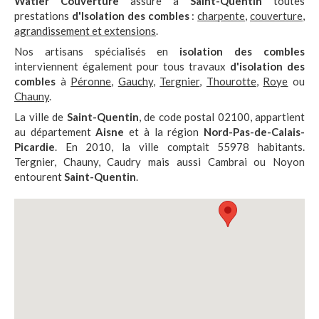
Watier Couverture
assure à
Saint-Quentin
toutes
prestations
d'Isolation des combles
:
charpente
,
couverture
,
agrandissement et extensions
.
Nos artisans spécialisés en
isolation des combles
interviennent également pour tous travaux
d'isolation des
combles
à
Péronne
,
Gauchy
,
Tergnier
,
Thourotte
,
Roye
ou
Chauny
.
La ville de
Saint-Quentin
, de code postal 02100, appartient
au département
Aisne
et à la région
Nord-Pas-de-Calais-
Picardie
. En 2010, la ville comptait 55978 habitants.
Tergnier, Chauny, Caudry mais aussi Cambrai ou Noyon
entourent
Saint-Quentin
.