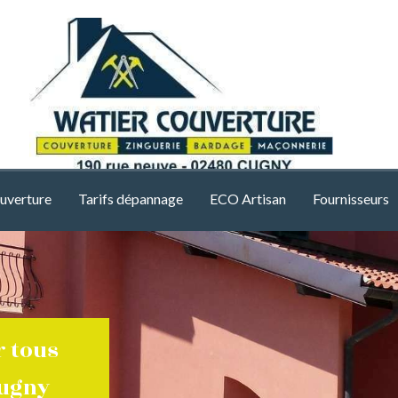
uverture
Tarifs dépannage
ECO Artisan
Fournisseurs
r tous
Cugny