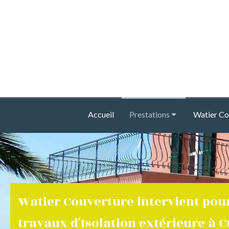
Accueil
Prestations
Watier Co
Watier Couverture intervient pou
travaux d'Isolation extérieure à 